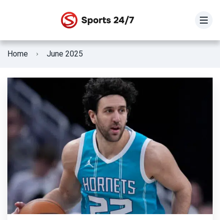
STOIXIMAN SUPER LEAGUE
Home
June 2025
SUPER LEAGUE 2
Γ Εθνική
Κύπελλο Ελλάδας
ΕΘΝΙΚΗ ΕΛΛΑΔΟΣ
Fifa Club World Cup