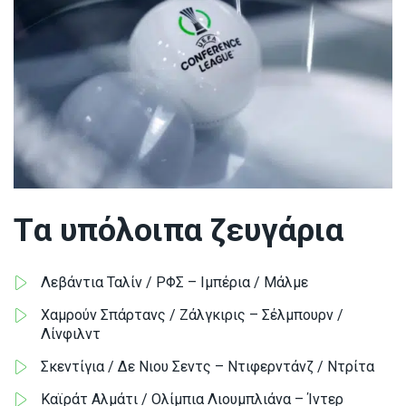
Tα υπόλοιπα ζευγάρια
Λεβάντια Ταλίν / ΡΦΣ – Ιμπέρια / Μάλμε
Χαμρούν Σπάρτανς / Ζάλγκιρις – Σέλμπουρν /
Λίνφιλντ
Σκεντίγια / Δε Νιου Σεντς – Ντιφερντάνζ / Ντρίτα
Καϊράτ Αλμάτι / Ολίμπια Λιουμπλιάνα – Ίντερ