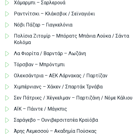
Χάμαρμπι – Σαρλερουά
Ραντνίτσκι – Κλάκσβικ / Σεϊναγιόκι
Νόβι Πάζαρ – Γιαγκελόνια
Πολίσια Ζιτομίρ – Μπόρατς Μπάνια Λούκα / Σάντα
Κολόμα
Λα Φιορίτα / Βαρντάρ – Λωζάνη
Τόρσβαν – Μπρόντμπι
Ολεκσάντρια – ΑΕΚ Λάρνακας / Παρτίζαν
Χιμπέρνιανς – Χάκεν / Σπαρτάκ Τρνάβα
Σεν Πάτρικς / Χέγκελμαν – Παρτιζάνη / Νόμε Κάλιου
ΑΪΚ – Πάιντε / Μάγκπις
Σαράγεβο – Ουνιβερσιτατέα Κραϊόβα
Άρης Λεμεσσού – Ακαδημία Πούσκας