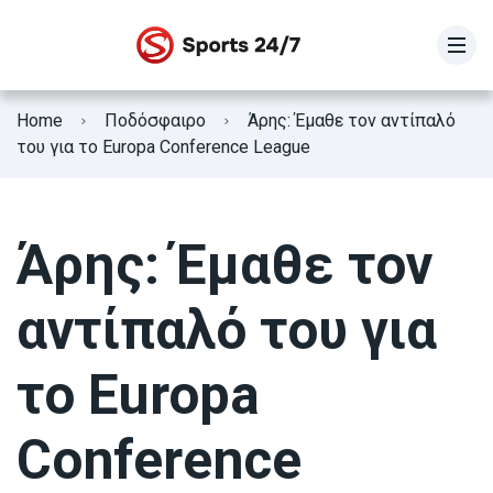
STOIXIMAN SUPER LEAGUE
Home
Ποδόσφαιρο
Άρης: Έμαθε τον αντίπαλό
SUPER LEAGUE 2
του για το Europa Conference League
Γ Εθνική
Άρης: Έμαθε τον
Κύπελλο Ελλάδας
ΕΘΝΙΚΗ ΕΛΛΑΔΟΣ
αντίπαλό του για
Fifa Club World Cup
το Europa
Conference