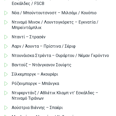
Εσκάλδες / FSCB
Νόα / Μπούντουτσνοστ – Μιλσάμι / Κουόπιο
Ντιναμό Μινσκ / Λουντογκόρετς – Εγκνατία /
Μπρεϊντάμπλικ
Νταντί – Στρασέν
Λαρν / Άουντα – Πρίστινα / Σέριφ
Ντουνάισκα Στρέντα – Ουράρτου / Νέμαν Γκρόντνο
Βαντούζ – Ντάνγκανον Σουίφτς
Σίλκεμποργκ – Ακουρέρι
Ρόζενμποργκ – Μπάνγκα
Ντιφερντάνζ / Αθλέτικ Κλαμπ ντ’ Εσκάλδες –
Ντιναμό Τιράνων
Αούστρια Βιέννης – Σπαέρι