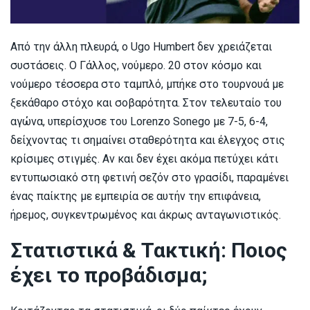
Από την άλλη πλευρά, ο Ugo Humbert δεν χρειάζεται
συστάσεις. Ο Γάλλος, νούμερο. 20 στον κόσμο και
νούμερο τέσσερα στο ταμπλό, μπήκε στο τουρνουά με
ξεκάθαρο στόχο και σοβαρότητα. Στον τελευταίο του
αγώνα, υπερίσχυσε του Lorenzo Sonego με 7-5, 6-4,
δείχνοντας τι σημαίνει σταθερότητα και έλεγχος στις
κρίσιμες στιγμές. Αν και δεν έχει ακόμα πετύχει κάτι
εντυπωσιακό στη φετινή σεζόν στο γρασίδι, παραμένει
ένας παίκτης με εμπειρία σε αυτήν την επιφάνεια,
ήρεμος, συγκεντρωμένος και άκρως ανταγωνιστικός.
Στατιστικά & Τακτική: Ποιος
έχει το προβάδισμα;