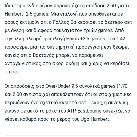
Ιδιαίτερο ενδιαφέρον παρουσιάζει η απόδοση 2.60 για το
Humbert -2.5 games. Μια επιλογή που απευθύνεται σε
όσους εκτιμούν ότι ο Γάλλος θα κερδίσει το δεύτερο σετ
με άνεση και διαφορά τουλάχιστον τριών games. Από
την άλλη πλευρά, η επιλογή Harris +2.5 games στο 1.42
προσφέρει μια πιο συντηρητική προσέγγιση, εάν θεωρεί
κανείς ότι ο Βρετανός μπορεί να παραμείνει
ανταγωνιστικός στο σκορ, ακόμη και χωρίς να κερδίσει
το σετ.
Οι αποδόσεις στο Over/Under 9.5 συνολικά games (1.70
και 2.00 αντίστοιχα) αποκαλύπτουν ότι οι στοιχηματικές
περιμένουν ένα σχετικά κλειστό σετ. Τέλος, η συνολική
εικόνα σε αυτό το ματς του ATP Eastbourne συνεχίζει να
γέρνει καθαρά προς το μέρος του Ugo Humbert.