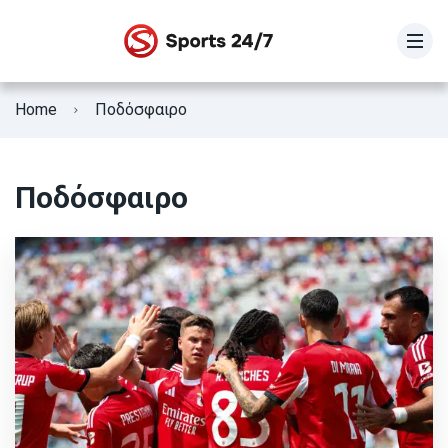
STOIXIMAN SUPER LEAGUE
Home
Ποδόσφαιρο
SUPER LEAGUE 2
Γ Εθνική
Ποδόσφαιρο
Κύπελλο Ελλάδας
ΕΘΝΙΚΗ ΕΛΛΑΔΟΣ
Fifa Club World Cup