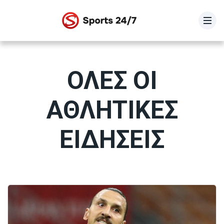
STOIXIMAN SUPER LEAGUE
SUPER LEAGUE 2
ΟΛΕΣ ΟΙ
Γ Εθνική
ΑΘΛΗΤΙΚΕΣ
Κύπελλο Ελλάδας
ΕΙΔΗΣΕΙΣ
ΕΘΝΙΚΗ ΕΛΛΑΔΟΣ
Fifa Club World Cup