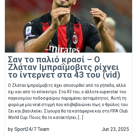
Σαν το παλιό κρασί – Ο
Ζλάταν Ιμπραΐμοβιτς ρίχνει
το ίντερνετ στα 43 του (vid)
Ο Ζλάταν Ιμπραΐμοβιτς έχει αποσυρθεί από τα γήπεδα, αλλά
όχι και από το επίκεντρο. Στα 43 του, ο άλλοτε superstar του
παγκοσμίου ποδοσφαίρου παραμένει ασταμάτητος. Αυτή τη
φορά με μία viral στιγμή που επιβεβαιώνει πως ο θρύλος του
ζει και βασιλεύει. Σίγουρα θα τα κατάφερνε και στο FIFA Club
World Cup. Ποιος θα το κατακτήσει; […]
by Sport24/7 Team
Jun 23, 2025