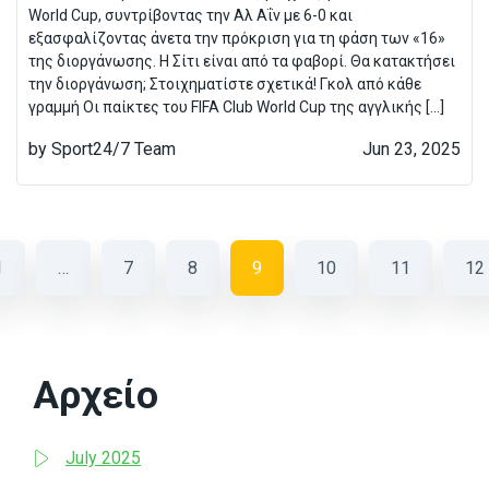
World Cup, συντρίβοντας την Αλ Αΐν με 6-0 και
εξασφαλίζοντας άνετα την πρόκριση για τη φάση των «16»
της διοργάνωσης. Η Σίτι είναι από τα φαβορί. Θα κατακτήσει
την διοργάνωση; Στοιχηματίστε σχετικά! Γκολ από κάθε
γραμμή Οι παίκτες του FIFA Club World Cup της αγγλικής […]
by Sport24/7 Team
Jun 23, 2025
1
…
7
8
9
10
11
12
Αρχείο
July 2025