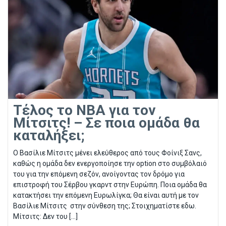
Τέλος το NBA για τον
Μίτσιτς! – Σε ποια ομάδα θα
καταλήξει;
O Βασίλιε Μίτσιτς μένει ελεύθερος από τους Φοίνιξ Σανς,
καθώς η ομάδα δεν ενεργοποίησε την option στο συμβόλαιό
του για την επόμενη σεζόν, ανοίγοντας τον δρόμο για
επιστροφή του Σέρβου γκαρντ στην Ευρώπη. Ποια ομάδα θα
κατακτήσει την επόμενη Ευρωλίγκα; Θα είναι αυτή με τον
Βασίλιε Μίτσιτς στην σύνθεση της; Στοιχηματίστε εδω.
Μίτσιτς: Δεν του […]