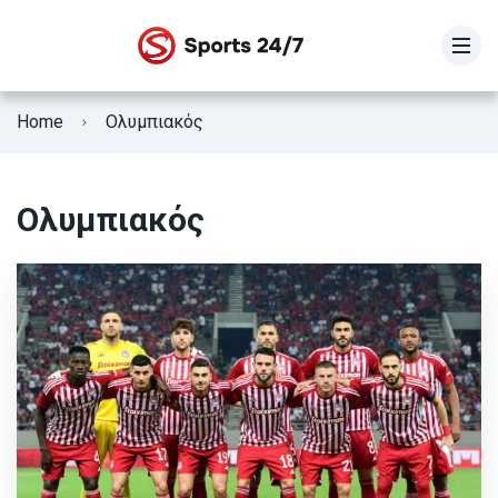
STOIXIMAN SUPER LEAGUE
Home
Ολυμπιακός
SUPER LEAGUE 2
Γ Εθνική
Ολυμπιακός
Κύπελλο Ελλάδας
ΕΘΝΙΚΗ ΕΛΛΑΔΟΣ
Fifa Club World Cup