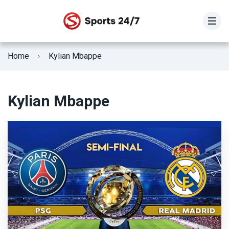
STOIXIMAN SUPER LEAGUE
Home
Kylian Mbappe
SUPER LEAGUE 2
Γ Εθνική
Kylian Mbappe
Κύπελλο Ελλάδας
ΕΘΝΙΚΗ ΕΛΛΑΔΟΣ
Fifa Club World Cup