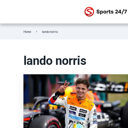
STOIXIMAN SUPER LEAGUE
Home
lando norris
SUPER LEAGUE 2
Γ Εθνική
lando norris
Κύπελλο Ελλάδας
ΕΘΝΙΚΗ ΕΛΛΑΔΟΣ
Fifa Club World Cup