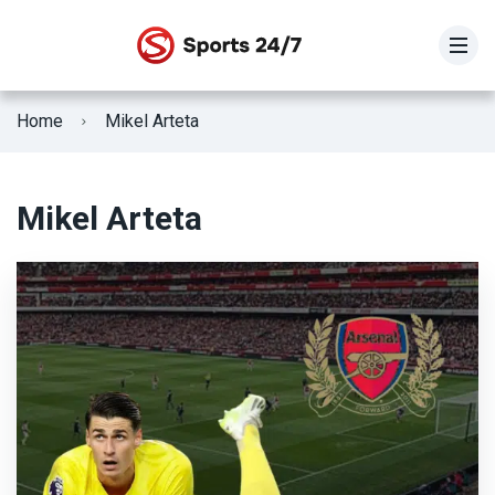
STOIXIMAN SUPER LEAGUE
Home
Mikel Arteta
SUPER LEAGUE 2
Γ Εθνική
Mikel Arteta
Κύπελλο Ελλάδας
ΕΘΝΙΚΗ ΕΛΛΑΔΟΣ
Fifa Club World Cup