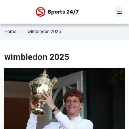
STOIXIMAN SUPER LEAGUE
Home
wimbledon 2025
SUPER LEAGUE 2
Γ Εθνική
wimbledon 2025
Κύπελλο Ελλάδας
ΕΘΝΙΚΗ ΕΛΛΑΔΟΣ
Fifa Club World Cup