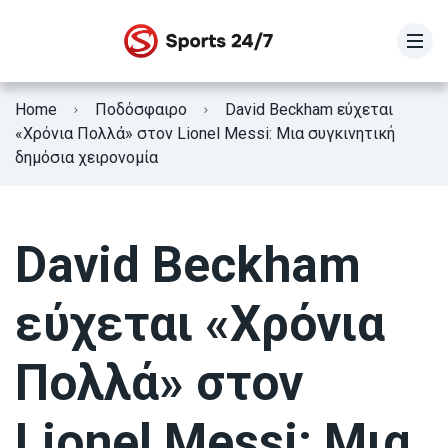
STOIXIMAN SUPER LEAGUE
Home
Ποδόσφαιρο
David Beckham εύχεται
SUPER LEAGUE 2
«Χρόνια Πολλά» στον Lionel Messi: Μια συγκινητική
δημόσια χειρονομία
Γ Εθνική
Κύπελλο Ελλάδας
David Beckham
ΕΘΝΙΚΗ ΕΛΛΑΔΟΣ
εύχεται «Χρόνια
Fifa Club World Cup
Πολλά» στον
Lionel Messi: Μια