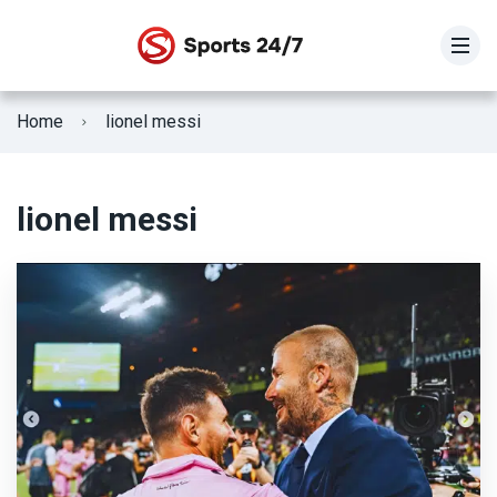
STOIXIMAN SUPER LEAGUE
Home
lionel messi
SUPER LEAGUE 2
Γ Εθνική
lionel messi
Κύπελλο Ελλάδας
ΕΘΝΙΚΗ ΕΛΛΑΔΟΣ
Fifa Club World Cup